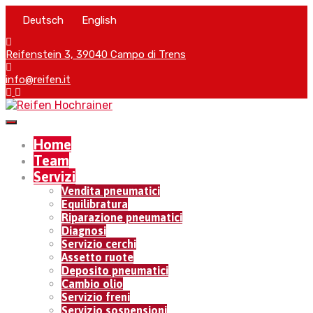
Deutsch
English
Reifenstein 3, 39040 Campo di Trens
info@reifen.it
Home
Team
Servizi
Vendita pneumatici
Equilibratura
Riparazione pneumatici
Diagnosi
Servizio cerchi
Assetto ruote
Deposito pneumatici
Cambio olio
Servizio freni
Servizio sospensioni