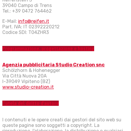
39040 Campo di Trens
Tel.: +39 0472 764462
E-Mail:
info@reifen.it
Part. IVA: IT 02392220212
Codice SDI: T04ZHR3
Programmazione, progettazione e hosting
Agenzia pubblicitaria Studio Creation snc
Schölzhorn & Hohenegger
Via Città Nuova 20A
I-39049 Vipiteno (BZ)
www.studio-creation.it
Tutela del diritto d'autore
I contenuti e le opere creati dai gestori del sito web su
queste pagine sono soggetti a copyright. La
riproduzione, l'elaborazione, la distribuzione e qualsiasi