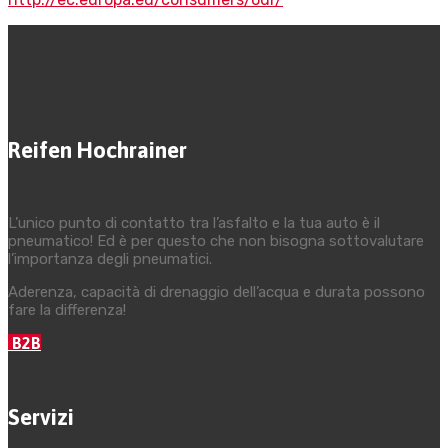
Reifen Hochrainer
L’unico punto di contatto tra l’asfalto e la tua auto è il
pneumatico! Ed è per questo che non bisogna sottovalutare
l’importanza degli pneumatici.
Aderenza, capacità di drenaggio dell’acqua e durata possono
fare la differenza!
B2B
Servizi