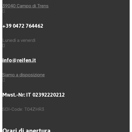
39040 Campo di Trens
+39 0472 764462
Lunedì a venerdì
info@reifen.it
Siamo a disposizione
Mwst.-Nr: IT 02392220212
SDI-Code: T04ZHR3
Orari di apertura