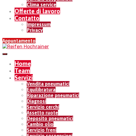
Clima service
Offerte di lavoro
Contatto
Impressum
Privacy
Appuntamento
Home
Team
Servizi
Vendita pneumatici
Equilibratura
Riparazione pneumatici
Diagnosi
Servizio cerchi
Assetto ruote
Deposito pneumatici
Cambio olio
Servizio freni
Servizio sospensioni